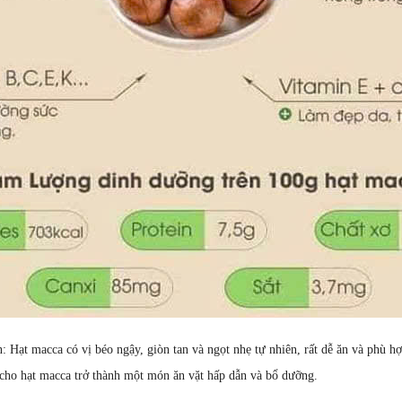
 Hạt macca có vị béo ngậy, giòn tan và ngọt nhẹ tự nhiên, rất dễ ăn và phù h
cho hạt macca trở thành một món ăn vặt hấp dẫn và bổ dưỡng.