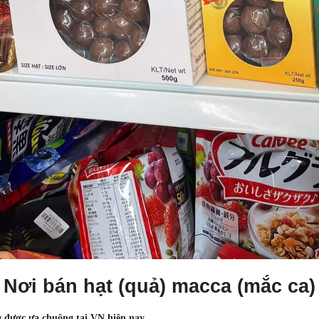
Nơi bán hạt (quả) macca (mắc ca)
g được ưa chuộng tại VN hiện nay