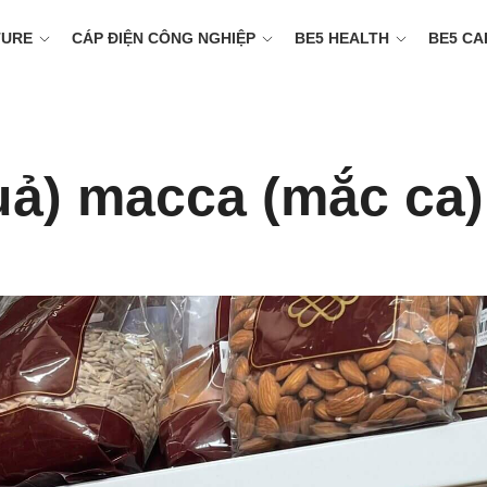
TURE
CÁP ĐIỆN CÔNG NGHIỆP
BE5 HEALTH
BE5 CA
uả) macca (mắc ca)