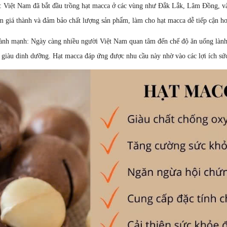
: Việt Nam đã bắt đầu trồng hạt macca ở các vùng như Đắk Lắk, Lâm Đồng, và
m giá thành và đảm bảo chất lượng sản phẩm, làm cho hạt macca dễ tiếp cận hơ
ành mạnh: Ngày càng nhiều người Việt Nam quan tâm đến chế độ ăn uống lành
 giàu dinh dưỡng. Hạt macca đáp ứng được nhu cầu này nhờ vào các lợi ích sứ