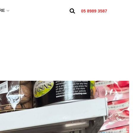
RE
05 8989 3587