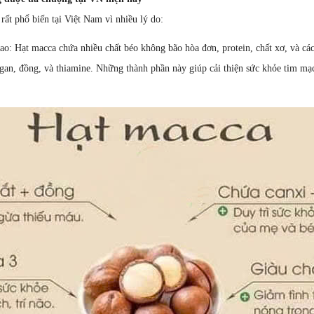
t phổ biến tại Việt Nam vì nhiều lý do:
cao: Hạt macca chứa nhiều chất béo không bão hòa đơn, protein, chất xơ, và cá
an, đồng, và thiamine. Những thành phần này giúp cải thiện sức khỏe tim mạch