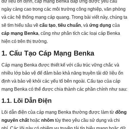
dữ liệu ổn định, cáp mạng Benka đáp ứng được yêu cầu
ngày càng cao trong các môi trường công nghiệp, văn phòng
và các hệ thống mạng cáp quang. Trong bài viết này, chúng ta
sẽ tìm hiểu sâu về
cấu tạo
,
tiêu chuẩn
, và
ứng dụng
của
cáp mạng Benka
, cũng như phân tích các loại cáp Benka
hiện có trên thị trường.
1. Cấu Tạo Cáp Mạng Benka
Cáp mạng Benka được thiết kế với cấu trúc vững chắc và
nhiều lớp bảo vệ để đảm bảo khả năng truyền tải dữ liệu ổn
định và bảo vệ khỏi các yếu tố bên ngoài. Cấu tạo của cáp
mạng Benka có thể được chia thành các phần chính như sau:
1.1.
Lõi Dẫn Điện
Lõi dẫn điện của cáp mạng Benka thường được làm từ
đồng
nguyên chất
hoặc
nhôm
tùy theo yêu cầu sử dụng và chi
phí. Các lõi này có nhiệm vụ truyền tải tín hiệu mạng hoặc dữ