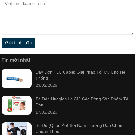
Gửi bình luận
Tin mới nhất
Dây Đơn TLC Cable: Giải Pháp Tối Ưu Cho Hệ
Thống
23/02/2026
Tã Dán Huggies Là Gì? Các Dòng Sản Phẩm Tã
Dán
17/02/2026
Bộ Đồ (Quần Áo) Bơi Nam: Hướng Dẫn Chọn
Chuẩn Theo