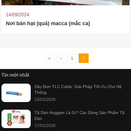
14/09/2024
Nơi bán hạt (quả) macca (mắc ca)
2
‹‹
‹
1
Tin mới nhất
Dây Đơn TLC Cable: Giải Pháp Tối Ưu Cho Hệ
Thống
23/02/2026
Tã Dán Huggies Là Gì? Các Dòng Sản Phẩm Tã
Dán
17/02/2026